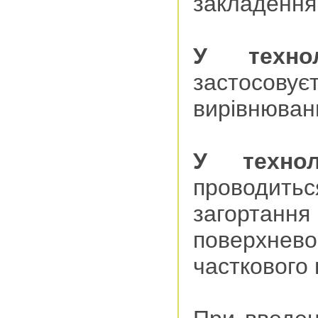
закладення 
У техноло
застосовує
вирівнюванн
У техноло
проводитьс
загортанн
поверхн
часткового 