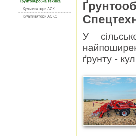
Ґрунтообробна техніка
Ґрунтооб
Культиватори АСК
Спецтехн
Культиватори АСКС
У сільськ
найпошире
ґрунту - кул