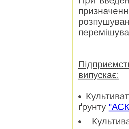
При введен
призначен
розпуш
перемішува
Підприємс
випускає:
Культиват
ґрунту
"АСК
Культи