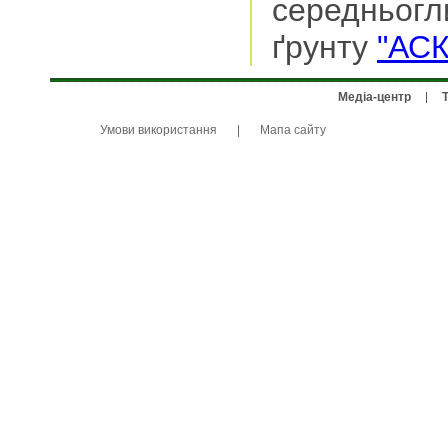
середнь
ґрунту
"АС
Медіа-центр
Умови використання
|
Мапа сайту