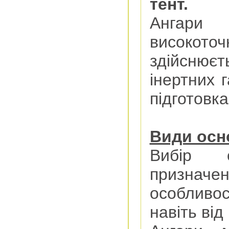
тент.
Ангари
високоточ
здійснюєт
інертних 
підготовка
Види осн
Вибір 
призначен
особливо
навіть від