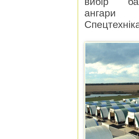
вибір баг
ангари 
Спецтехнік