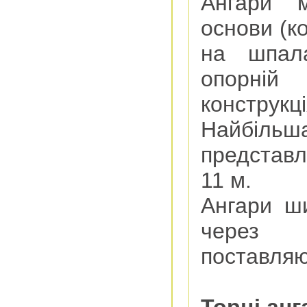
Ангари м
основи (к
на шпала
опорні
конструкці
Найбільш
представл
11 м.
Ангари ш
через 
поставляют
Торці анг