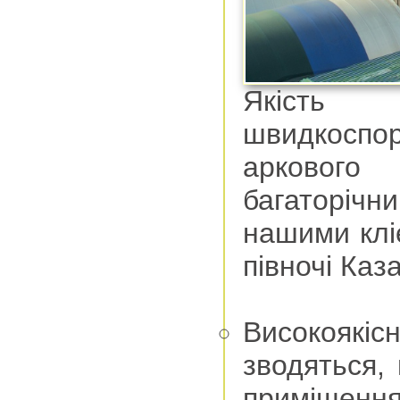
Якіст
швидкоспор
аркового
багаторічн
нашими кліє
півночі Каз
Високояк
зводяться,
приміщення