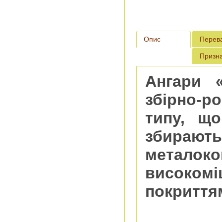
Опис
Перев
Призн
Ангари «
збірно-р
типу, що
збира
метал
висок
покриття