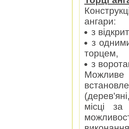
Конструк
ангари:
з відкри
з одним
торцем,
з ворота
Можлив
встанов
(дерев'ян
місці за
можлив
виконання