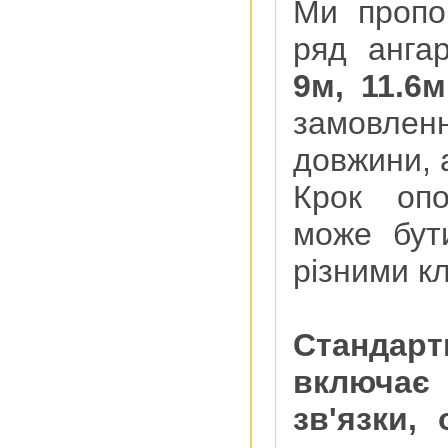
Ми пропо
ряд анга
9м, 11.6м
замовле
довжини, 
Крок опо
може бути
різними к
Стандарт
включає 
зв'язки,