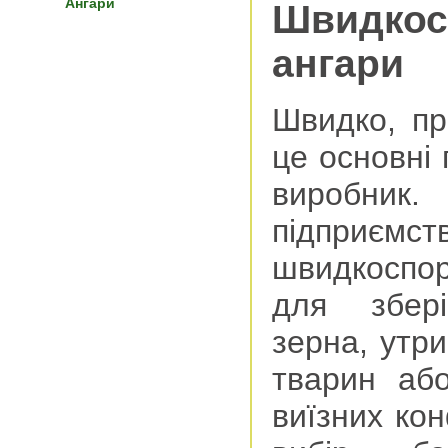
Ангари
Швидкос
ангари
Швидко, пр
це основні 
виробни
підпр
швидкоспор
для збері
зерна, утр
тварин аб
виїзних ко