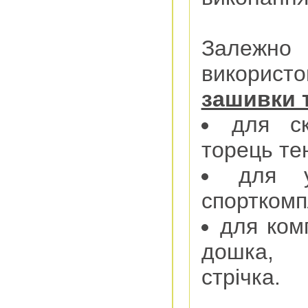
Залежно 
викорис
зашивки 
для с
торець те
для у
спорткомп
для ком
дошка, 
стрічка.