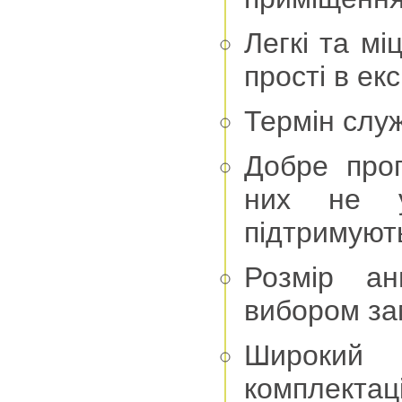
Легкі та мі
прості в ек
Термін служ
Добре проп
них не у
підтримують
Розмір а
вибором за
Широкий
комплектац