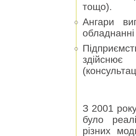
тощо).
Ангари ви
обладнанні 
Підприєм
здійсню
(консультац
З 2001 рок
було реал
різних мо