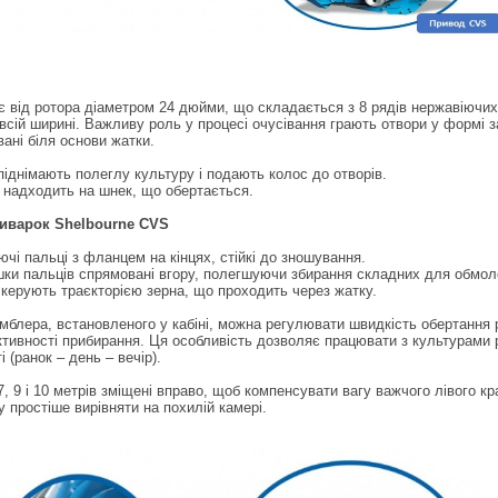
 від ротора діаметром 24 дюйми, що складається з 8 рядів нержавіючих
всій ширині. Важливу роль у процесі очусівання грають отвори у формі 
ані біля основи жатки.
піднімають полеглу культуру і подають колос до отворів.
і надходить на шнек, що обертається.
иварок Shelbourne CVS
ючі пальці з фланцем на кінцях, стійкі до зношування.
шки пальців спрямовані вгору, полегшуючи збирання складних для обмоло
 керують траєкторією зерна, що проходить через жатку.
мблера, встановленого у кабіні, можна регулювати швидкість обертання 
тивності прибирання. Ця особливість дозволяє працювати з культурами р
 (ранок – день – вечір).
 9 і 10 метрів зміщені вправо, щоб компенсувати вагу важчого лівого кр
у простіше вирівняти на похилій камері.