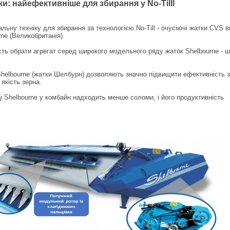
ки: найефективніше для збирання у No-Tilll
льну техніку для збирання за технологією No-Till - очусіючі жатки CVS 
rne (Великобританія).
сть обрати агрегат серед широкого модельного ряду жаток Shelbourne - 
Shelbourne (жатки Шелбурн) дозволяють значно підвищити ефективність з
якість зерна.
і Shelbourne у комбайн надходить менше соломи, і його продуктивність