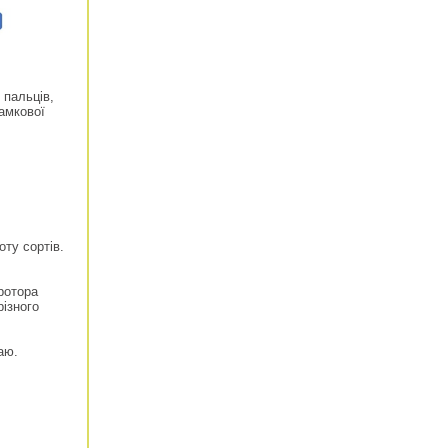
 пальців,
замкової
ту сортів.
ротора
ізного
аю.