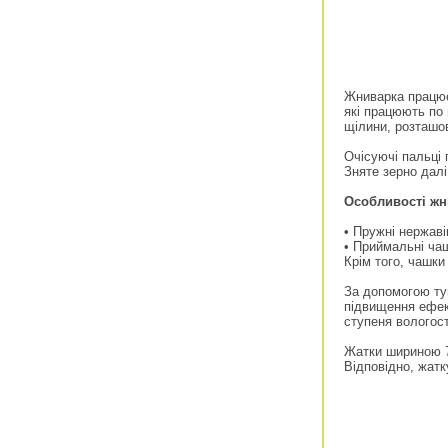
Жниварка працює
які працюють по 
щілини, розташов
Очісуючі пальці 
Зняте зерно дал
Особливості жн
• Пружні нержаві
• Приймальні ча
Крім того, чашки
За допомогою ту
підвищення ефек
ступеня вологості
Жатки шириною 7,
Відповідно, жатк