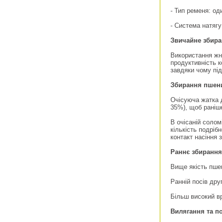
- Тип ременя: од
- Система натяг
Звичайне збира
Використання жн
продуктивність к
завдяки чому пі
Збирання пшениц
Очісуюча жатка д
35%), щоб раніше
В очісаній солом
кількість подріб
контакт насіння з
Раннє збирання
Вище якість пше
Ранній посів дру
Більш високий в
Вилягання та п