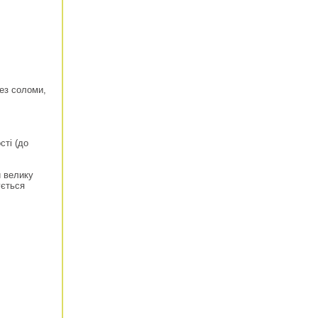
без соломи,
сті (до
и велику
ується