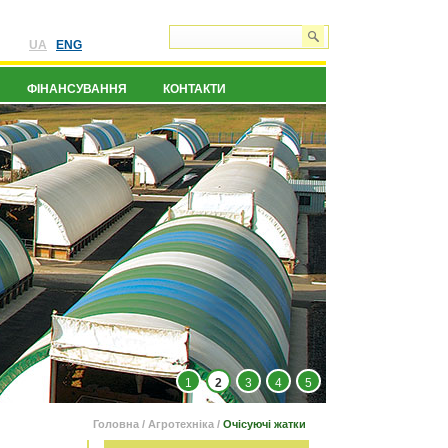
UA
ENG
ФІНАНСУВАННЯ
КОНТАКТИ
1
2
3
4
5
Головна
/
Агротехніка
/
Очісуючі жатки