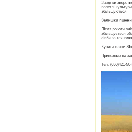
Завдяки зворотн
полеглі культури
збільшуються.
Залишки пшениц
Після роботи очі
збільшується обс
сівби за технолог
Купити жатки She
Привеземо на за
Тел. (050)421-50-