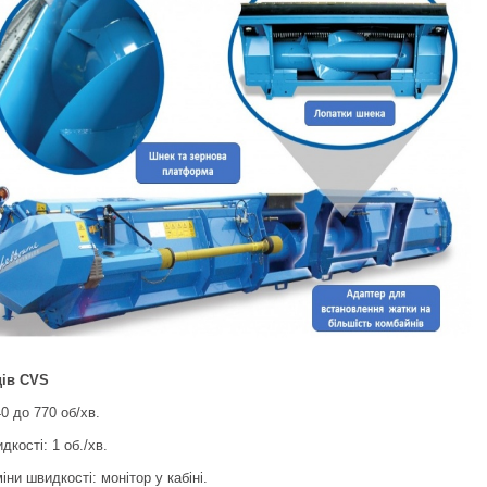
дів CVS
40 до 770 об/хв.
дкості: 1 об./хв.
іни швидкості: монітор у кабіні.