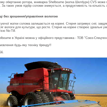
ому обертанню ротора, жниварка Shelbourne (жатка Шелбурн) CVS може 
. За таких умов підбір соломи знижується, а продуктивність та кількість 
і без зрошення/управління вологою
суючої жатки солома залишається на корені. Стерня затримує сніг, завд
яг вологи для культури, що росте. Стерня на корені створює ідеальні у
ією No-Till.
lbourne в Україні можна у офіційного представника - ТОВ "Союз-Спецтехн
мовлення будь-яку техніку бренду!!
56.