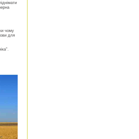
піднімати
зерна
яки чому
мови для
іка".