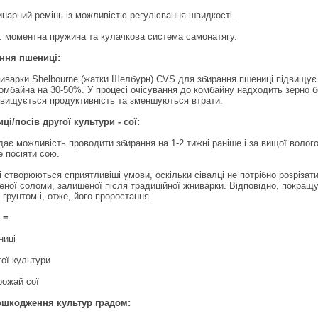
инарний ремінь із можливістю регулювання швидкості.
у: моментна пружина та кулачкова система самонатягу.
ння пшениці:
иварки Shelbourne (жатки Шелбурн) CVS для збирання пшениці підвищує
омбайна на 30-50%. У процесі очісування до комбайну надходить зерно 
двищується продуктивність та зменшуються втрати.
і/посів другої культури - сої:
ає можливість проводити збирання на 1-2 тижні раніше і за вищої волого
 посіяти сою.
і створюються сприятливіші умови, оскільки сівалці не потрібно розрізат
неної соломи, залишеної після традиційної жниварки. Відповідно, покращ
 ґрунтом і, отже, його проростання.
 =
ниці
гої культури
рожай сої
ошкодження культур градом: