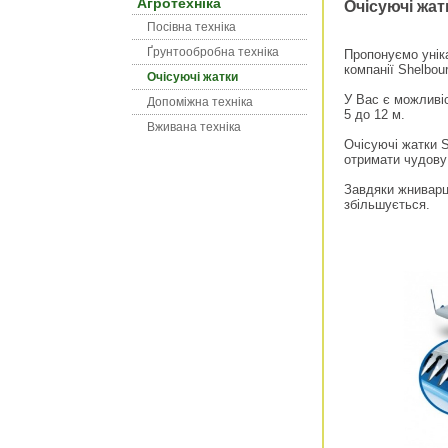
Агротехніка
Очісуючі жат
Посівна техніка
Ґрунтообробна техніка
Пропонуємо уніка
компанії Shelbou
Очісуючі жатки
У Вас є можливі
Допоміжна техніка
5 до 12 м.
Вживана техніка
Очісуючі жатки 
отримати чудову 
Завдяки жниварц
збільшується.