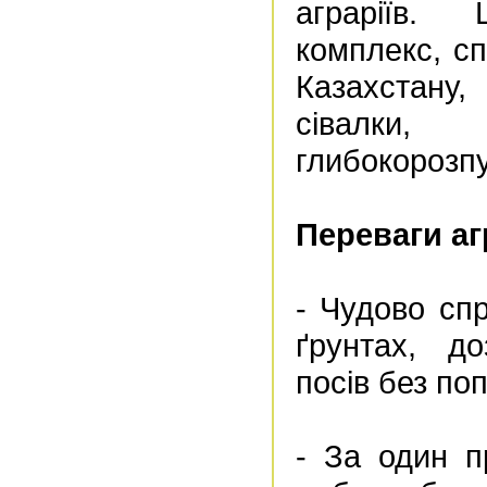
аграріїв.
комплекс, с
Казахстану,
сівалк
глибокорозп
Переваги аг
- Чудово сп
ґрунтах, до
посів без по
- За один п