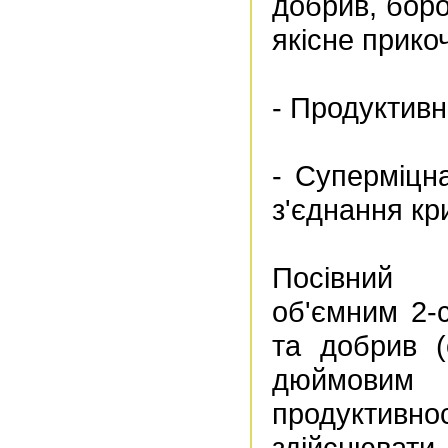
добрив, боро
якісне прико
- Продуктивні
- Суперміцн
з'єднання кр
Посівний 
об'ємним 2-
та добрив (
дюймови
продуктивно
здійснюва