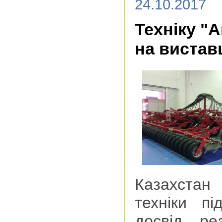
24.10.2017
Техніку "
на вистав
Казахста
техніки п
досвід ре