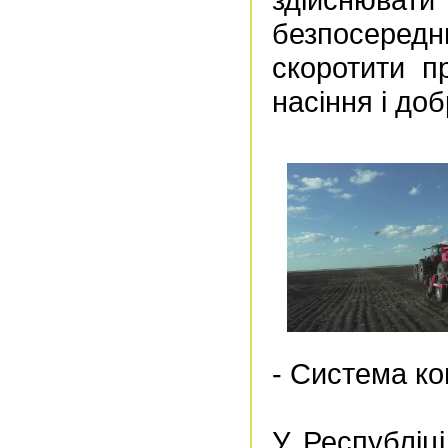
безпосереднь
скоротити п
насіння і доб
- Система кон
У Республіц