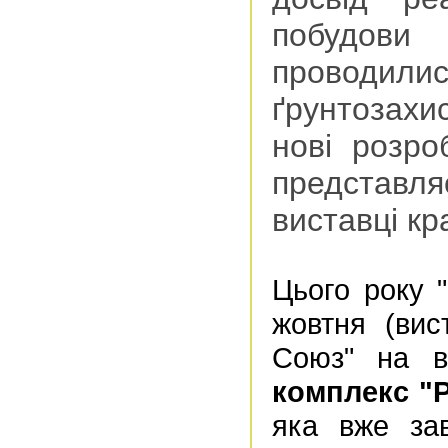
побудови 
проводилис
ґрунтозахи
нові розро
представл
виставці кра
Цього року 
жовтня (вис
Союз" на в
комплекс "P
яка вже зав