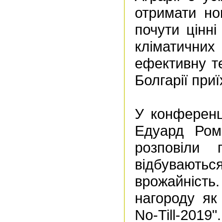
отримати нов
почути цінні
кліматичних
ефективну те
Болгарії при
У конференці
Едуард Ром
розповіли
відбуваються
врожайніст
нагороду як
No-Till-2019".