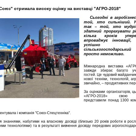
-Союз" отримала високу оцінку на виставці "АГРО-2018"
Сьогодні в агробізне
той, хто сильніший. 
так – той, хто мудрі
здатний прорахувати р
кілька кроків упе
впроваджує інновації,
успішно в
сільськогосподарськи
просто неможливо.
Міжнародна виставка «АГР
завжди збирає багато уч
гостей. Це чудовий майданчик
нової техніки, технологій, аг
звичайно, – продуктивних пер
За оцінками організаторів, ц
«АГРО-2018» свою п
представили понад 1300 ком
ентувала і компанія "Союз-Спецтехніка".
ся знаннями, набутими на власному досвіді (близько 20 років роботи в росл
ими технологіями) та в результаті вивчення досвіду передових агрогосподарс