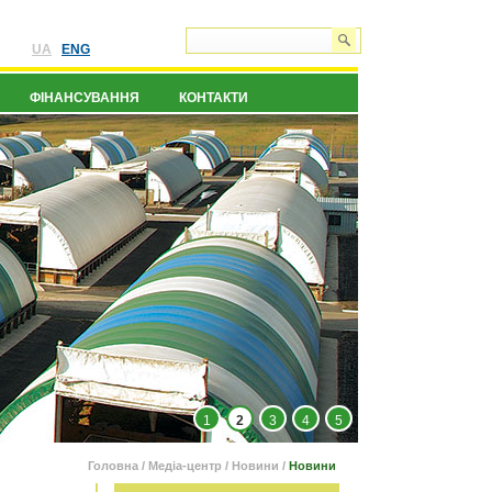
UA
ENG
ФІНАНСУВАННЯ
КОНТАКТИ
1
2
3
4
5
Головна
/
Медіа-центр
/
Новини
/
Новини