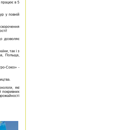
 працює в 5
ур у повній
 скорочення
сті!
що дозволяє
їни, так і з
ва, Польща,
Агро-Союз» -
ицтва.
нологи, які
й покривних
врожайності