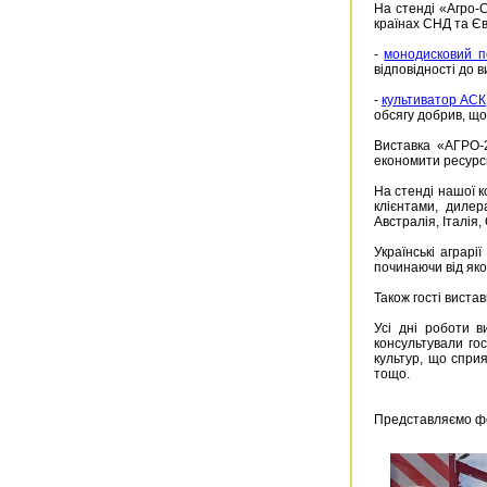
На стенді «Агро-
країнах СНД та Є
-
монодисковий п
відповідності до ви
-
культиватор АСК
обсягу добрив, що
Виставка «АГРО-2
економити ресурси
На стенді нашої к
клієнтами, диле
Австралія, Італія,
Українські аграрі
починаючи від яко
Також гості виста
Усі дні роботи в
консультували го
культур, що спри
тощо.
Представляємо фо