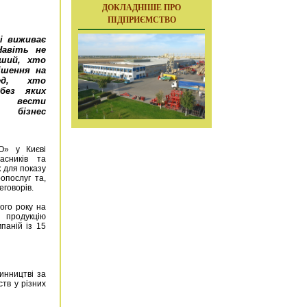
ДОКЛАДНІШЕ ПРО
ПІДПРИЄМСТВО
сі виживає
Навіть не
ший, хто
ішення на
ред, хто
 без яких
ести
й бізнес
О» у Києві
асників та
 для показу
ропослуг та,
еговорів.
ього року на
родукцію
паній із 15
инництві за
тв у різних