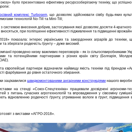
Союзу» було презентовано ефективну ресурсозберігаючу техніку, що успішно
вропи:
осівний комплекс Turbosem
, що дозволяє здійснювати сівбу будь-яких культ
могами технологій No-Till та Mini-Till;
з системою внесення добрив, застосування якої дозволяє досягти 4-кратного
 вносяться, при поліпшенні ефективності підживлення та підвищенні врожайно
018» показала: інтерес українських та закордонних аграріїв до техніки, 
 та зберігати родючість ґрунту – дуже високий.
омпанії проведено низку важливих переговорів – як із сільгоспвиробниками Укра
рами та потенційними партнерами з різних країн світу (Болгарія, Молдо
 ОАЕ).
ї та європейські партнери відзначили найвищу якість техніки під брендом «
сті фарбування до рівня остаточного збирання.
вки зацікавилися
швидкомонтованими ангарними конструкціями
нашого виробн
иставки на стенді «Союз-Спецтехніка» працювали досвідчені агрономи-тех
стей з питань сучасних агротехнологій та впровадження у сівозміну суміше
яють відновленню родючості ґрунту, утриманню вологи в ґрунт, підвищення 
тозвіт з виставки «АГРО-2018».