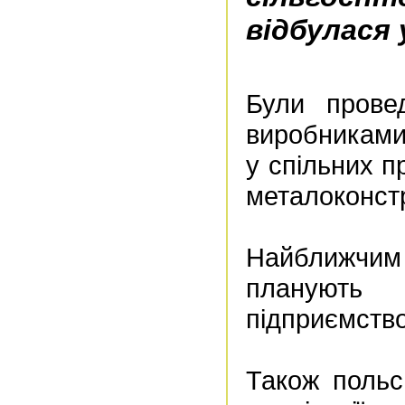
відбулася 
Були прове
виробниками 
у спільних п
металоконстр
Найближчим
планують 
підприємство
Також польс